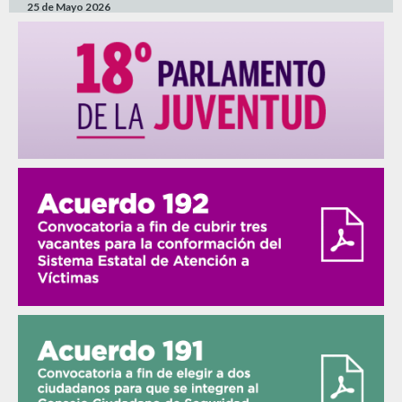
25 de Mayo 2026
LEY ORGÁNICA DEL PODER LEGISLATIVO DEL ESTADO DE NUEVO LEÓN
25 de Mayo 2026
LEY DE CIENCIA, TECNOLOGÍA E INNOVACIÓN DEL ESTADO DE NUEVO
LEÓN
22 de Mayo 2026
LEY DE MOVILIDAD SOSTENIBLE, DE ACCESIBILIDAD Y SEGURIDAD VIAL
PARA EL ESTADO DE NUEVO LEÓN
22 de Mayo 2026
LEY DE DESARROLLO Y FOMENTO TURÍSTICO SOSTENIBLE DEL ESTADO
DE NUEVO LEÓN TEXTO ORIGINAL
20 de Mayo 2026
LEY PARA PREVENIR Y ELIMINAR LA DISCRIMINACIÓN EN EL ESTADO DE
NUEVO LEÓN
4 de Mayo 2026
LEY DE DESARROLLO SOCIAL PARA EL ESTADO DE NUEVO LEÓN
4 de Mayo 2026
VER MÁS LEYES»